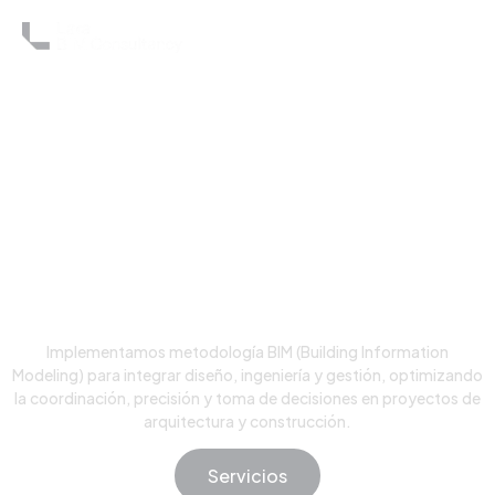
Consultoría BIM
Especializada En
Arquitectura, Ingeniería Y
Construcción
Implementamos metodología BIM (Building Information
Modeling) para integrar diseño, ingeniería y gestión, optimizando
la coordinación, precisión y toma de decisiones en proyectos de
arquitectura y construcción.
Servicios