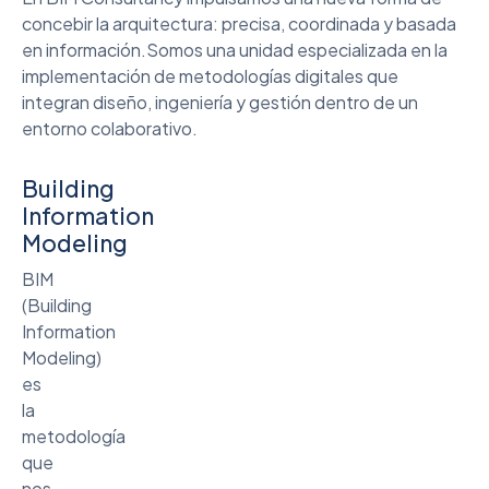
concebir la arquitectura: precisa, coordinada y basada
en información.Somos una unidad especializada en la
implementación de metodologías digitales que
integran diseño, ingeniería y gestión dentro de un
entorno colaborativo.
Building
Information
Modeling
BIM
(Building
Information
Modeling)
es
la
metodología
que
nos