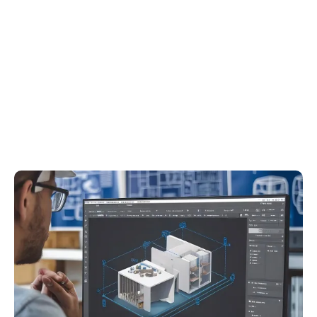
óptimo flujo de trabajo. Desde tapas para
proyectos, flujos de trabajo e información,
asesores o equipos involucrados al proyecto,
tiempos y costos.
Cotizar
Modelado Y Coordinación
Multidisciplinaria
Análisis del nivel del desarrollo (LOD) para los
modelos que comprenden el proyecto y así
poder tener el más eficiente y preciso cruce de
ingenierías.