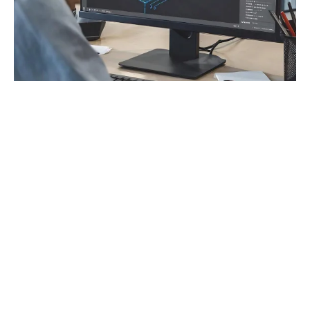
Cotizar
Control De Tiempos Para Fases
De Proyecto
Mapeo detallado de elementos para control de
tiempo con base en planeación desde
preconstrucción hasta cronogramas de obra
/rutas críticas.
Cotizar